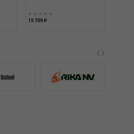
15 759 ₽
15 759 
‹
›