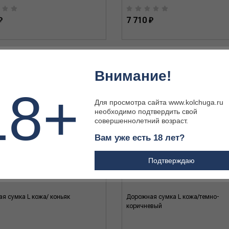
₽
7 710 ₽
Внимание!
18+
Для просмотра сайта www.kolchuga.ru
необходимо подтвердить свой
совершеннолетний возраст.
Вам уже есть 18 лет?
Подтверждаю
я сумка L кожа/ коньяк
Дорожная сумка L кожа/темно-
коричневый