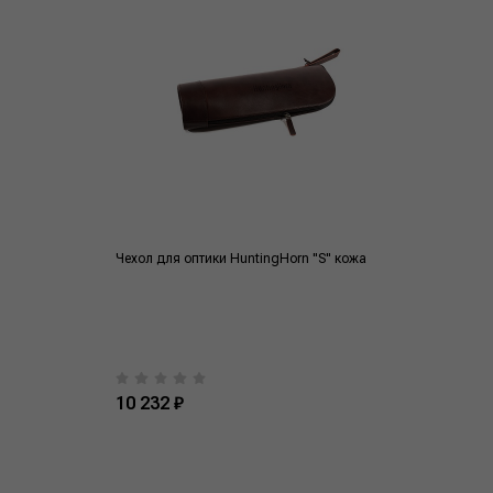
Чехол для оптики HuntingHorn "S" кожа
10 232 ₽