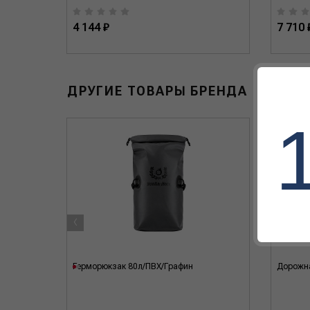
4 144 ₽
7 710 
ДРУГИЕ ТОВАРЫ БРЕНДА
‹
Герморюкзак 80л/ПВХ/Графин
Дорожна