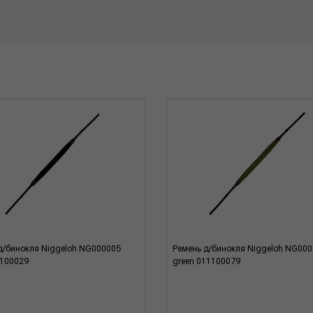
д/бинокля Niggeloh NG000005
Ремень д/бинокля Niggeloh NG00
1100029
green 011100079