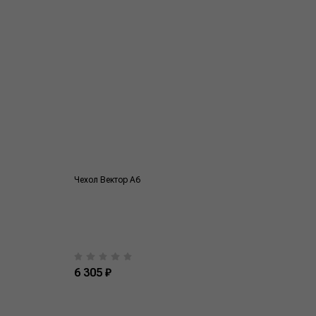
Чехол Вектор А6
6 305 ₽