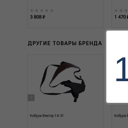
3 808 ₽
1 470 
ДРУГИЕ ТОВАРЫ БРЕНДА
‹
Кобура Вектор 14-31
Кобура 