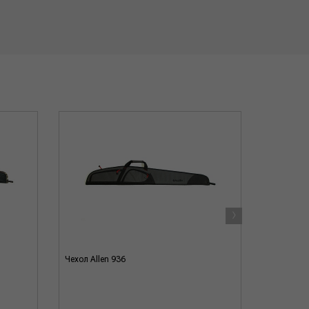
›
Чехол Allen 936
Чехол Ben