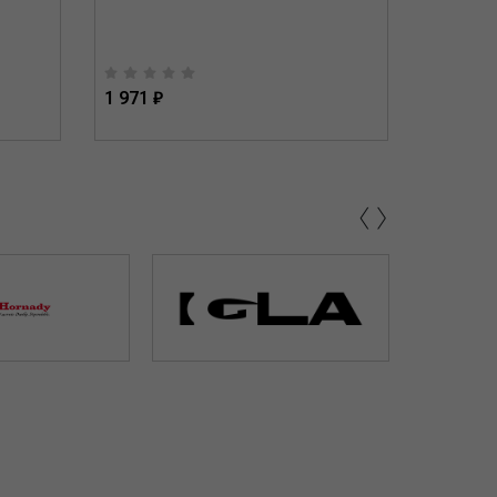
1 971 ₽
2 288 ₽
‹
›