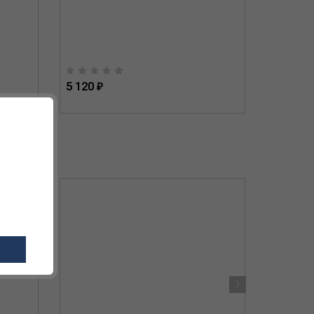
5 120 ₽
24 650 
›