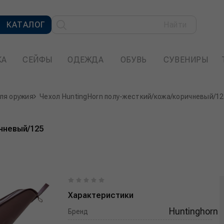
КАТАЛОГ
Найти
КА
СЕЙФЫ
ОДЕЖДА
ОБУВЬ
СУВЕНИРЫ
ля оружия
Чехол HuntingHorn полу-жесткий/кожа/коричневый/1
чневый/125
Характеристики
Huntinghorn
Бренд