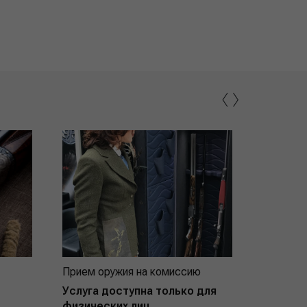
‹
›
Прием оружия на комиссию
Индивид
покупат
Услуга доступна только для
физических лиц