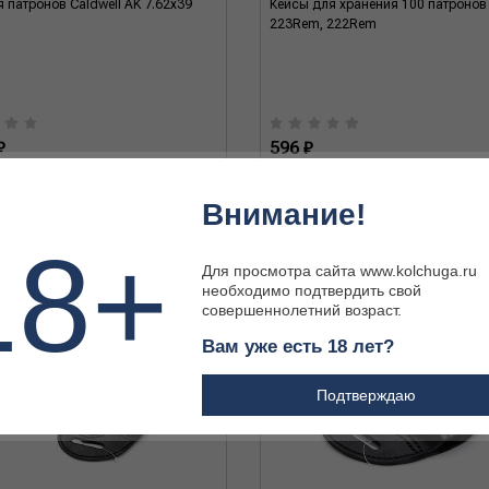
я патронов Caldwell AK 7.62x39
Кейсы для хранения 100 патронов
223Rem, 222Rem
₽
596 ₽
Внимание!
18+
Для просмотра сайта www.kolchuga.ru
необходимо подтвердить свой
совершеннолетний возраст.
Вам уже есть 18 лет?
Подтверждаю