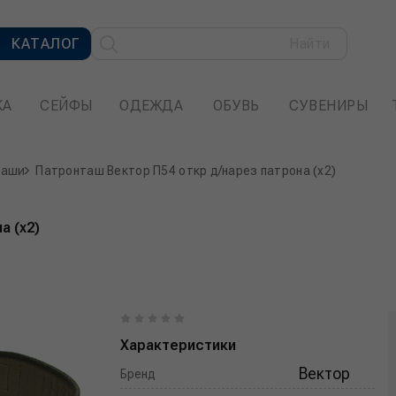
КАТАЛОГ
Найти
КА
СЕЙФЫ
ОДЕЖДА
ОБУВЬ
СУВЕНИРЫ
таши
Патронташ Вектор П54 откр д/нарез патрона (х2)
а (х2)
Характеристики
Вектор
Бренд