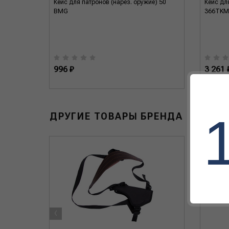
Кейс для патронов (нарез. оружие) 50
Кейс дл
BMG
366TKM
996 ₽
3 261 
ДРУГИЕ ТОВАРЫ БРЕНДА
‹