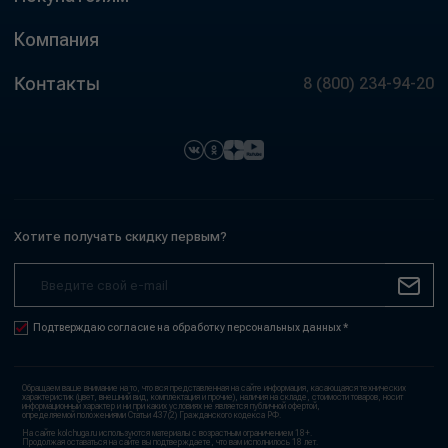
Компания
Контакты
8 (800) 234-94-20
Хотите получать скидку первым?
Подтверждаю согласие на обработку персональных данных *
Обращаем ваше внимание на то, что вся представленная на сайте информация, касающаяся технических
характеристик (цвет, внешний вид, комплектация и прочие), наличия на складе, стоимости товаров, носит
информационный характер и ни при каких условиях не является публичной офертой,
определяемой положениями Статьи 437(2) Гражданского кодекса РФ.
На сайте kolchuga.ru используются материалы с возрастным ограничением 18+.
Продолжая оставаться на сайте вы подтверждаете, что вам исполнилось 18 лет.