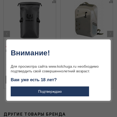
‹
›
Внимание!
Герморюкзак 80л/ПВХ/Графин
Герморюкзак Norfin DRY BAG
30 NF NF-40309
Для просмотра сайта www.kolchuga.ru необходимо
14 700 ₽
7 500 ₽
подтвердить свой совершеннолетний возраст.
Вам уже есть 18 лет?
В КОРЗИНУ
В КОРЗИНУ
Подтверждаю
ДРУГИЕ ТОВАРЫ БРЕНДА