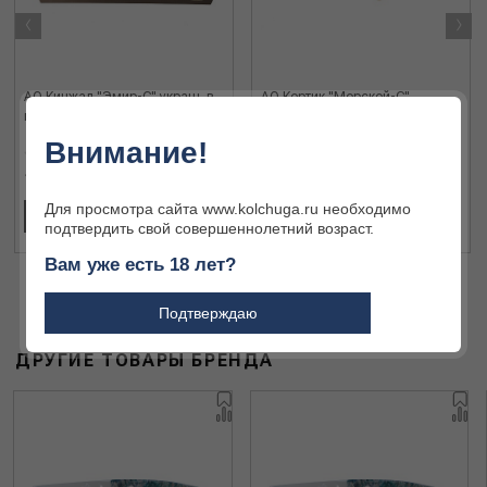
‹
›
АО Кинжал "Эмир-С" украш. в
АО Кортик "Морской-С"
коллекц. уп-ке
украшенный коллекционный в
уп-ке
Внимание!
176 400 ₽
92 400 ₽
Для просмотра сайта www.kolchuga.ru необходимо
В КОРЗИНУ
В КОРЗИНУ
подтвердить свой совершеннолетний возраст.
Вам уже есть 18 лет?
Подтверждаю
ДРУГИЕ ТОВАРЫ БРЕНДА