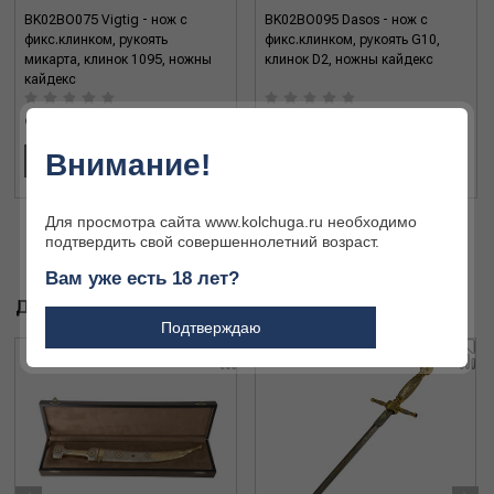
BK02BO075 Vigtig - нож c
BK02BO095 Dasos - нож c
фикс.клинком, рукоять
фикс.клинком, рукоять G10,
микарта, клинок 1095, ножны
клинок D2, ножны кайдекс
кайдекс
9 069 ₽
10 835 ₽
Внимание!
В КОРЗИНУ
В КОРЗИНУ
Для просмотра сайта www.kolchuga.ru необходимо
подтвердить свой совершеннолетний возраст.
Вам уже есть 18 лет?
ДРУГИЕ ТОВАРЫ БРЕНДА
Подтверждаю