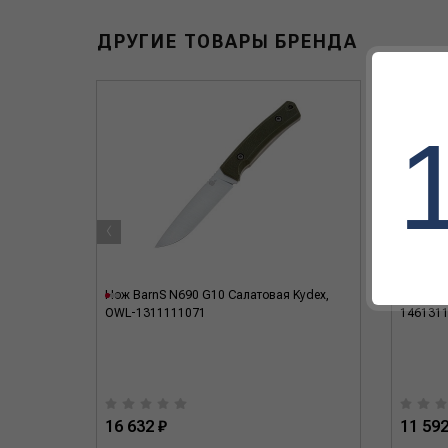
ДРУГИЕ ТОВАРЫ БРЕНДА
‹
OWL-
Нож BarnS N690 G10 Салатовая Kydex,
Нож LIZ
OWL-1311111071
146131
16 632 ₽
11 592