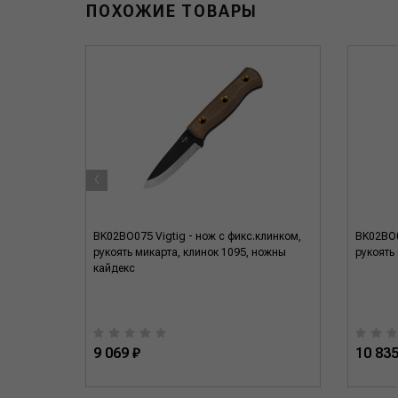
ПОХОЖИЕ ТОВАРЫ
‹
BK02BO075 Vigtig - нож c фикс.клинком,
BK02BO0
рукоять микарта, клинок 1095, ножны
рукоять
кайдекс
9 069 ₽
10 835