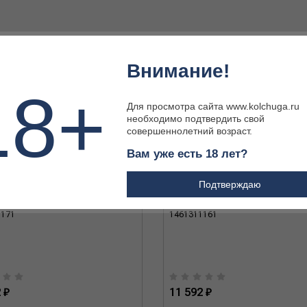
Внимание!
18+
Для просмотра сайта www.kolchuga.ru
необходимо подтвердить свой
совершеннолетний возраст.
Вам уже есть 18 лет?
Подтверждаю
A ELMAX G10 Белая Kydex, OWL-
Нож LIZA ELMAX G10 Красная Kyde
1171
1461311161
 ₽
11 592 ₽