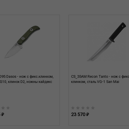
95 Dasos - нож c фикс.клинком,
CS_35AM Recon Tanto - нож с фикс
 G10, клинок D2, ножны кайдекс
клинком, сталь VG-1 San Mai
 ₽
23 570 ₽