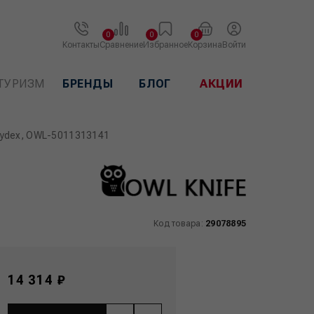
0
0
0
Контакты
Сравнение
Избранное
Корзина
Войти
ТУРИЗМ
БРЕНДЫ
БЛОГ
АКЦИИ
Kydex, OWL-5011313141
Код товара:
29078895
14 314 ₽