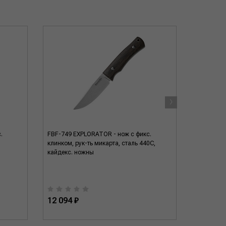
›
.
FBF-749 EXPLORATOR - нож с фикс.
FFX-611 N
клинком, рук-ть микарта, сталь 440C,
рук-ть мик
кайдекс. ножны
12 094 ₽
31 634 