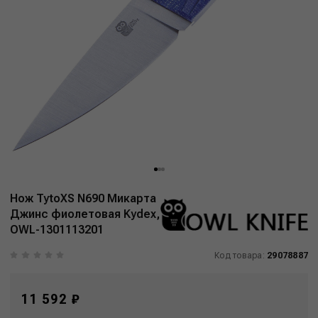
Нож TytoXS N690 Микарта
Джинс фиолетовая Kydex,
OWL-1301113201
Код товара:
29078887
11 592 ₽