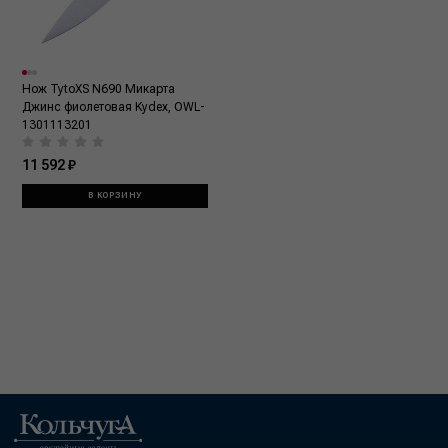
Нож TytoXS N690 Микарта
Джинс фиолетовая Kydex, OWL-
1301113201
11 592 ₽
В КОРЗИНУ