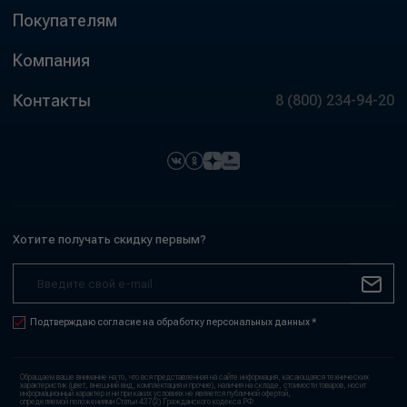
Покупателям
Компания
Контакты
8 (800) 234-94-20
Хотите получать скидку первым?
Подтверждаю согласие на обработку персональных данных *
Обращаем ваше внимание на то, что вся представленная на сайте информация, касающаяся технических
характеристик (цвет, внешний вид, комплектация и прочие), наличия на складе, стоимости товаров, носит
информационный характер и ни при каких условиях не является публичной офертой,
определяемой положениями Статьи 437(2) Гражданского кодекса РФ.