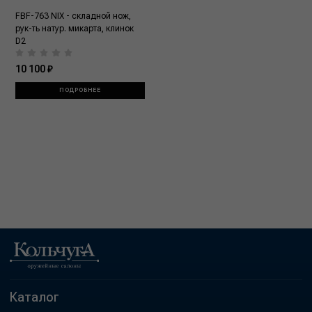
FBF-763 NIX - складной нож,
рук-ть натур. микарта, клинок
D2
10 100 ₽
ПОДРОБНЕЕ
Каталог