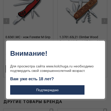
‹
›
0.8361.MC - нож Forester M Grip
1.3701.63L21 Climber Wood
Swiss Spirit Special Edition 2021
- нож
Внимание!
10 200 ₽
27 330 ₽
Для просмотра сайта www.kolchuga.ru необходимо
В КОРЗИНУ
В КОРЗИНУ
подтвердить свой совершеннолетний возраст.
Вам уже есть 18 лет?
Подтверждаю
ДРУГИЕ ТОВАРЫ БРЕНДА