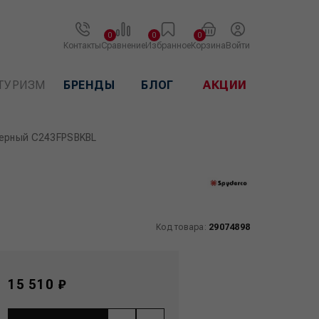
0
0
0
Контакты
Сравнение
Избранное
Корзина
Войти
ТУРИЗМ
БРЕНДЫ
БЛОГ
АКЦИИ
Черный C243FPSBKBL
Код товара:
29074898
15 510 ₽