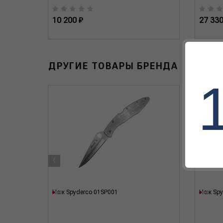
10 200 ₽
27 330
ДРУГИЕ ТОВАРЫ БРЕНДА
‹
Нож Spyderco 01SP001
Нож Spy