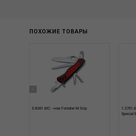
ПОХОЖИЕ ТОВАРЫ
‹
n III -
0.8361.MC - нож Forester M Grip
1.3701.6
ть, черн.
Special 