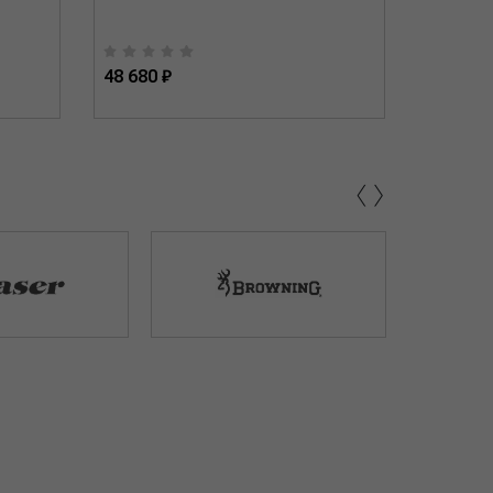
48 680 ₽
45 430 
‹
›