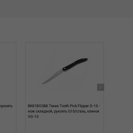
›
рукоять
BK01BO388 Texas Tooth Pick Flipper G-10 -
BK110665 
нож складной, рукоять G10/сталь, клинок
рук-ть ст
VG-10