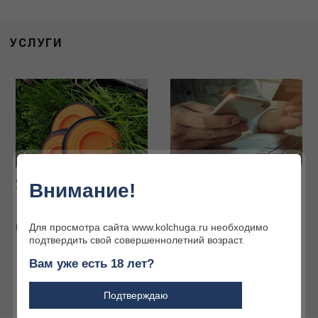
УСЛУГИ
Услуги наших партнёров
Интернет-магазин
Внимание!
Огромный ассортимент
товаров для охоты и
активного отдыха
Для просмотра сайта www.kolchuga.ru необходимо
Подробнее
подтвердить свой совершеннолетний возраст.
Подробнее
Вам уже есть 18 лет?
Подтверждаю