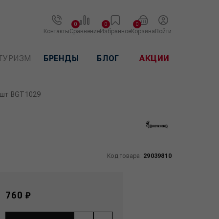
0
0
0
Контакты
Сравнение
Избранное
Корзина
Войти
ТУРИЗМ
БРЕНДЫ
БЛОГ
АКЦИИ
 шт BGT1029
Код товара:
29039810
760 ₽