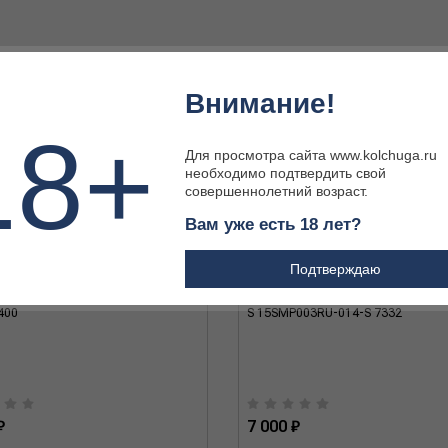
Внимание!
18+
Для просмотра сайта www.kolchuga.ru
необходимо подтвердить свой
совершеннолетний возраст.
Вам уже есть 18 лет?
Подтверждаю
ы муж Norveg Hunter 3U003RU-
Кальсоны муж Norveg Soft серый 
400
S 15SMP003RU-014-S 7332
₽
7 000 ₽