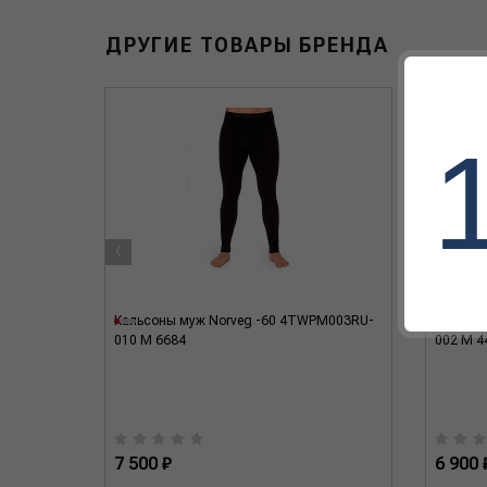
ДРУГИЕ ТОВАРЫ БРЕНДА
‹
цвет.
Кальсоны муж Norveg -60 4TWPM003RU-
Кальсон
010 M 6684
002 M 4
7 500 ₽
6 900 