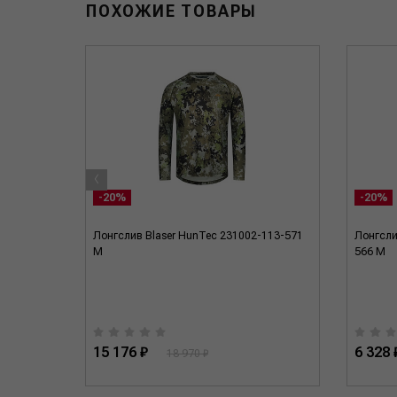
ПОХОЖИЕ ТОВАРЫ
‹
-20%
-20%
й
Лонгслив Blaser HunTec 231002-113-571
Лонгсли
M
566 M
15 176 ₽
6 328 
18 970 ₽