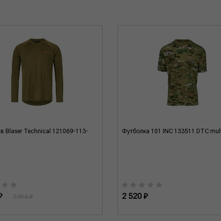
в Blaser Technical 121069-113-
Футболка 101 INC 133511 DTC mul
₽
2 520 ₽
7 910 ₽