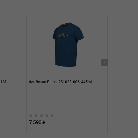
›
ti M
Футболка Blaser 231022-006-445 M
Футболка 
7 590 ₽
7 590 ₽