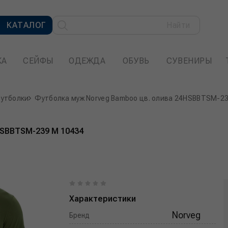
КАТАЛОГ
Найти
КА
СЕЙФЫ
ОДЕЖДА
ОБУВЬ
СУВЕНИРЫ
футболки
Футболка муж Norveg Bamboo цв. олива 24HSBBTSM-2
HSBBTSM-239 M 10434
Характеристики
Norveg
Бренд