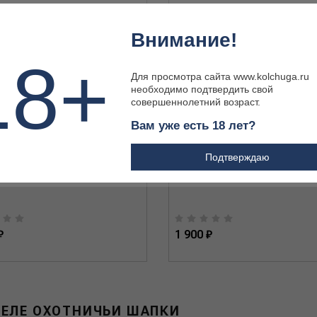
Внимание!
18+
Для просмотра сайта www.kolchuga.ru
необходимо подтвердить свой
совершеннолетний возраст.
Вам уже есть 18 лет?
и NordKapp Hove WN 326
Перчатки NordKapp Jahti черный 
(M)
Подтверждаю
₽
1 900 ₽
ДЕЛЕ ОХОТНИЧЬИ ШАПКИ