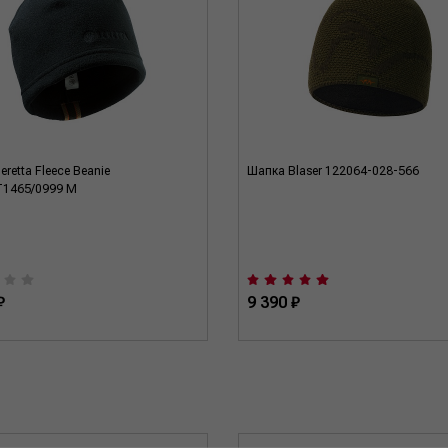
retta Fleece Beanie
Шапка Blaser 122064-028-566
T1465/0999 M
₽
9 390 ₽