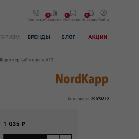
0
0
0
Контакты
Сравнение
Избранное
Корзина
Войти
ТУРИЗМ
БРЕНДЫ
БЛОГ
АКЦИИ
dKapp черный меланж 412
Код товара:
29073812
1 035 ₽