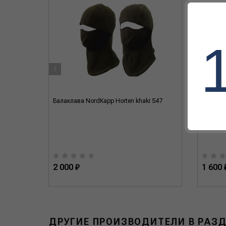
‹
app корич
Балаклава NordKapp Horten khaki 547
Перчатк
2 000 ₽
1 600 
ДРУГИЕ ПРОИЗВОДИТЕЛИ В РАЗ