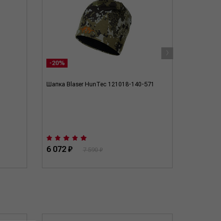
›
-20%
Шапка Blaser HunTec 121018-140-571
Шапка Hab
6 072 ₽
41 100 
7 590 ₽