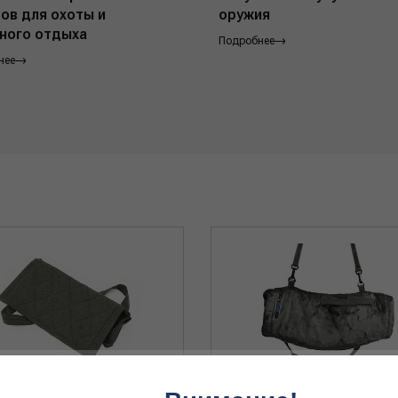
ов для охоты и
оружия
ного отдыха
Подробнее
нее