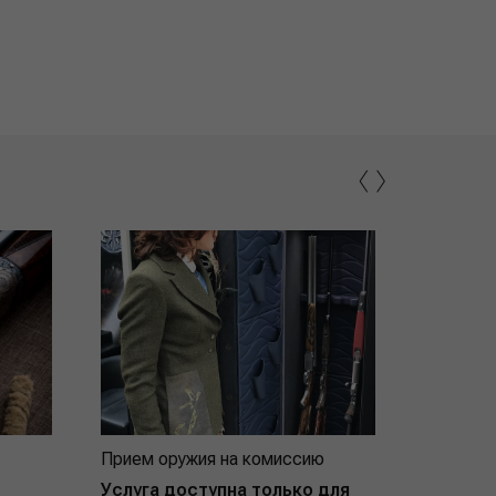
‹
›
Прием оружия на комиссию
Индивид
покупат
Услуга доступна только для