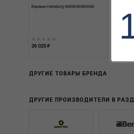
ack 327
Варежки Habsburg 66658/6658/6360
Муфта H
26 020 ₽
69 090
ДРУГИЕ ТОВАРЫ БРЕНДА
ДРУГИЕ ПРОИЗВОДИТЕЛИ В РАЗД