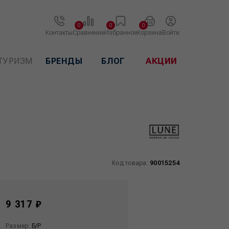
0
0
0
Контакты
Сравнение
Избранное
Корзина
Войти
ТУРИЗМ
БРЕНДЫ
БЛОГ
АКЦИИ
Код товара:
90015254
9 317 ₽
Размер:
Б/Р