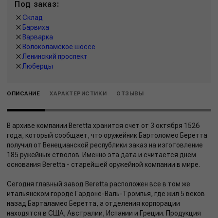
Под заказ:
Склад
Барвиха
Варварка
Волоколамское шоссе
Ленинский проспект
Люберцы
ОПИСАНИЕ
ХАРАКТЕРИСТИКИ
ОТЗЫВЫ
В архиве компании Beretta хранится счет от 3 октября 1526
года, который сообщает, что оружейник Бартоломео Беретта
получил от Венецианской республики заказ на изготовление
185 ружейных стволов. Именно эта дата и считается днем
основания Beretta - старейшей оружейной компании в мире.
Сегодня главный завод Beretta расположен все в том же
итальянском городе Гардоне-Валь-Тромпья, где жил 5 веков
назад Барталамео Беретта, а отделения корпорации
находятся в США, Австралии, Испании и Греции. Продукция