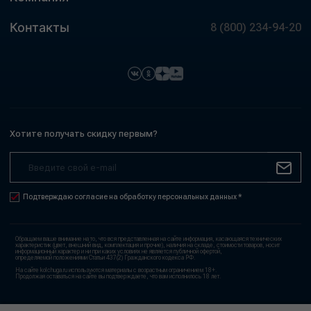
Контакты
8 (800) 234-94-20
Хотите получать скидку первым?
Подтверждаю согласие на обработку персональных данных *
Обращаем ваше внимание на то, что вся представленная на сайте информация, касающаяся технических
характеристик (цвет, внешний вид, комплектация и прочие), наличия на складе, стоимости товаров, носит
информационный характер и ни при каких условиях не является публичной офертой,
определяемой положениями Статьи 437(2) Гражданского кодекса РФ.
На сайте kolchuga.ru используются материалы с возрастным ограничением 18+.
Продолжая оставаться на сайте вы подтверждаете, что вам исполнилось 18 лет.