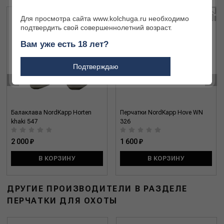
Для просмотра сайта www.kolchuga.ru необходимо
подтвердить свой совершеннолетний возраст.
Вам уже есть 18 лет?
Подтверждаю
‹
›
Балаклава NordKapp Horten
Перчатки NordKapp Hove WN
khaki 547
326
2 000 ₽
1 600 ₽
В КОРЗИНУ
В КОРЗИНУ
ДРУГИЕ ПРОИЗВОДИТЕЛИ В РАЗДЕЛЕ
ПЕРЧАТКИ ДЛЯ ОХОТЫ