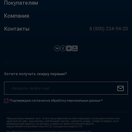
Покупателям
Компания
Контакты
8 (800) 234-94-20
Хотите получать скидку первым?
Подтверждаю согласие на обработку персональных данных *
Обращаем ваше внимание на то, что вся представленная на сайте информация, касающаяся технических
характеристик (цвет, внешний вид, комплектация и прочие), наличия на складе, стоимости товаров, носит
информационный характер и ни при каких условиях не является публичной офертой,
определяемой положениями Статьи 437(2) Гражданского кодекса РФ.
На сайте kolchuga.ru используются материалы с возрастным ограничением 18+.