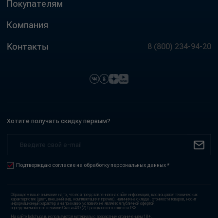
Покупателям
Компания
Контакты
8 (800) 234-94-20
Хотите получать скидку первым?
Подтверждаю согласие на обработку персональных данных *
Обращаем ваше внимание на то, что вся представленная на сайте информация, касающаяся технических
характеристик (цвет, внешний вид, комплектация и прочие), наличия на складе, стоимости товаров, носит
информационный характер и ни при каких условиях не является публичной офертой,
определяемой положениями Статьи 437(2) Гражданского кодекса РФ.
На сайте kolchuga.ru используются материалы с возрастным ограничением 18+.