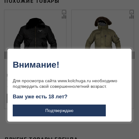
ПОХОЖИЕ ТОВАРЫ
‹
›
Внимание!
Куртка Horus X-5 15180 black L
Куртка Horus X-7 15185 green L
Для просмотра сайта www.kolchuga.ru необходимо
подтвердить свой совершеннолетний возраст.
17 410 ₽
21 430 ₽
Вам уже есть 18 лет?
В КОРЗИНУ
В КОРЗИНУ
Подтверждаю