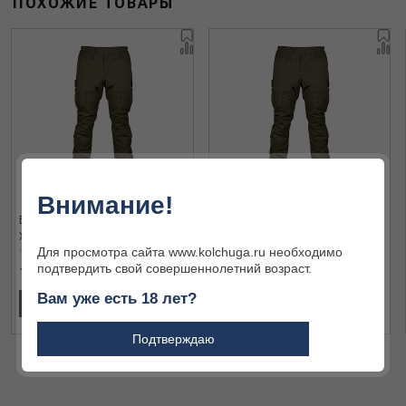
ПОХОЖИЕ ТОВАРЫ
Внимание!
Брюки Horus P-2 15184 green
Брюки Horus P-2 15184 green
XXXXL
XXXXL
Для просмотра сайта www.kolchuga.ru необходимо
подтвердить свой совершеннолетний возраст.
13 410 ₽
13 410 ₽
Вам уже есть 18 лет?
В КОРЗИНУ
В КОРЗИНУ
Подтверждаю