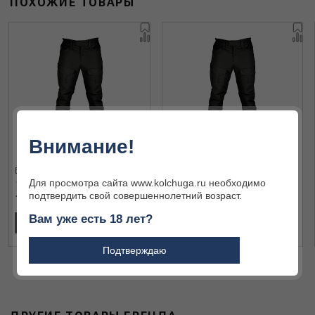
ПОХОЖИЕ ТОВАРЫ
Внимание!
Брюки Horus P-2 15183 black L
Брюки Horus P-2 15183 black L
Для просмотра сайта www.kolchuga.ru необходимо
подтвердить свой совершеннолетний возраст.
13 410 ₽
13 410 ₽
Вам уже есть 18 лет?
В КОРЗИНУ
В КОРЗИНУ
Подтверждаю