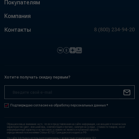
Покупателям
Компания
Контакты
8 (800) 234-94-20
Хотите получать скидку первым?
Подтверждаю согласие на обработку персональных данных *
Обращаем ваше внимание на то, что вся представленная на сайте информация, касающаяся технических
характеристик (цвет, внешний вид, комплектация и прочие), наличия на складе, стоимости товаров, носит
информационный характер и ни при каких условиях не является публичной офертой,
определяемой положениями Статьи 437(2) Гражданского кодекса РФ.
На сайте kolchuga.ru используются материалы с возрастным ограничением 18+.