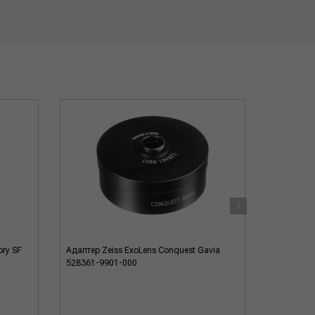
›
ory SF
Адаптер Zeiss ExoLens Conquest Gavia
Адаптер д
528361-9901-000