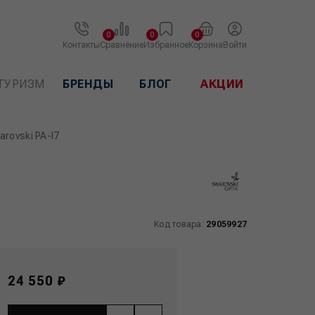
0
0
0
Контакты
Сравнение
Избранное
Корзина
Войти
ТУРИЗМ
БРЕНДЫ
БЛОГ
АКЦИИ
rovski PA-I7
Код товара:
29059927
24 550 ₽