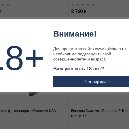
₽
2 760 ₽
Внимание!
18+
Для просмотра сайта www.kolchuga.ru
необходимо подтвердить свой
совершеннолетний возраст.
Вам уже есть 18 лет?
Подтверждаю
 для фотоаппарата Swarovski UCA
Бинокль Swarovski Binocular El Ra
Range Ta