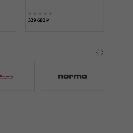
339 680 ₽
231 000
‹
›