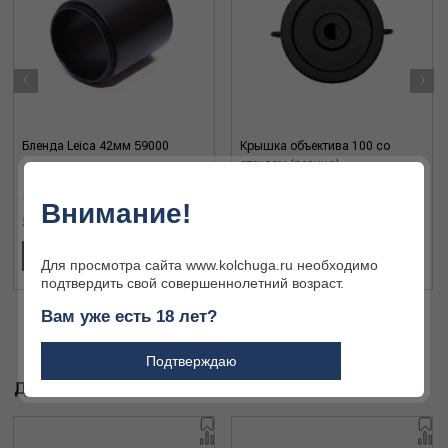
‹
›
Бленда Leica 42мм 59000
Крышка объектива 100 со
стеклом (резина)
Внимание!
5 600 ₽
1 680 ₽
В КОРЗИНУ
В КОРЗИНУ
Для просмотра сайта www.kolchuga.ru необходимо
подтвердить свой совершеннолетний возраст.
Вам уже есть 18 лет?
Подтверждаю
ДРУГИЕ ТОВАРЫ БРЕНДА