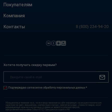
Покупателям
Компания
Контакты
8 (800) 234-94-20
Хотите получать скидку первым?
Подтверждаю согласие на обработку персональных данных *
Обращаем ваше внимание на то, что вся представленная на сайте информация, касающаяся технических
характеристик (цвет, внешний вид, комплектация и прочие), наличия на складе, стоимости товаров, носит
информационный характер и ни при каких условиях не является публичной офертой,
определяемой положениями Статьи 437(2) Гражданского кодекса РФ.