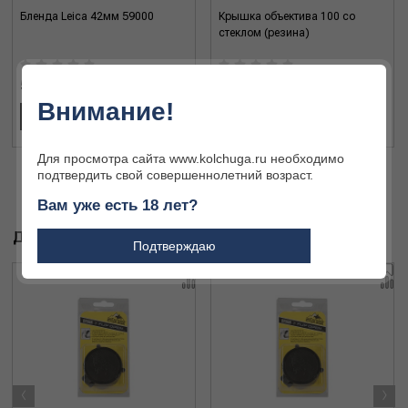
Бленда Leica 42мм 59000
Крышка объектива 100 со
стеклом (резина)
5 600 ₽
1 680 ₽
Внимание!
В КОРЗИНУ
В КОРЗИНУ
Для просмотра сайта www.kolchuga.ru необходимо
подтвердить свой совершеннолетний возраст.
Вам уже есть 18 лет?
ДРУГИЕ ТОВАРЫ БРЕНДА
Подтверждаю
‹
›