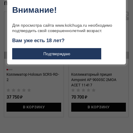
ПОХОЖИЕ ТОВАРЫ
Внимание!
Для просмотра сайта www.kolchuga.ru необходимо
подтвердить свой совершеннолетний возраст.
Вам уже есть 18 лет?
‹
›
Подтверждаю
Коллиматор Holosun SCRS-RD-
Коллиматорный прицел
2
Aimpoint AP 9000SC 2MOA
ACET 11417
37 750 ₽
70 700 ₽
В КОРЗИНУ
В КОРЗИНУ