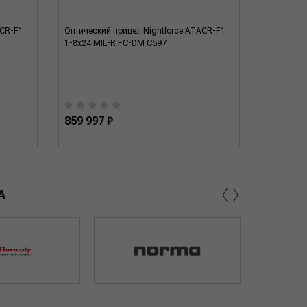
ACR-F1
Оптический прицел Nightforce ATACR-F1
Оптически
1-8x24 MIL-R FC-DM C597
5-25x56 M
859 997 ₽
1 050 9
‹
›
А