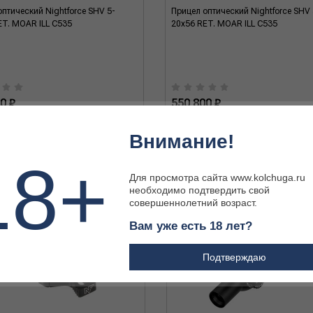
птический Nightforce SHV 5-
Прицел оптический Nightforce SHV 
ET. MOAR ILL C535
20x56 RET. MOAR ILL C535
0 ₽
550 800 ₽
Внимание!
18+
Для просмотра сайта www.kolchuga.ru
необходимо подтвердить свой
совершеннолетний возраст.
Вам уже есть 18 лет?
Подтверждаю