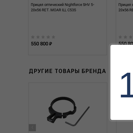
V 5-
Прицел оптический Nightforce SHV 5-
Прицел о
20x56 RET. MOAR ILL C535
20x56 R
550 800 ₽
550 80
ДРУГИЕ ТОВАРЫ БРЕНДА
‹