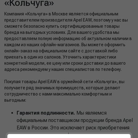
«Кольчуга»
Компания «Кольчуга» в Москве является официальным
представителем производителя Apel EAW, поэтому у нас вы
сможете безопасно купить сертифицированные товары
бренда на выгодных условиях. Для вашего удобства мы
предоставляем полную информацию об актуальном наличии в
каждом из наших офлайн-магазинов. Вы можете оформить
онлайн-заказ на официальном сайте с доставкой либо
приехать в один из салонов. Уточнить характеристики
конкретной модели, ее цену или сроки доставки до вашего
адреса рекомендуем у наших специалистов по телефону.
Покупая товары Apel EAW в оружейной сети «Кольчуга», вы
получаете ряд значимых преимуществ, которые делают
сотрудничество с нами максимально комфортным и
выгодным:
Гарантия подлинности.
Мы являемся
официальным поставщиком продукции бренда Apel
EAW в России. Это исключает риск приобретения
подделки или несертифицированного товара.