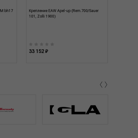
ZM bh17
Крепление EAW Apеl-up (Rem.700/Sauer
Крепление
101, Zolli 1900)
00273
33 152 ₽
30 000 
‹
›