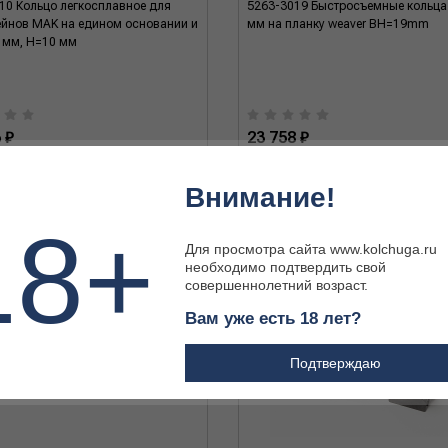
10 Кольцо легкосплавное для
5263-3019 Быстросъемные кольца
йнов MAK на едином основании и
мм на планку weaver BH=19mm
0 мм, H=10 мм
 ₽
23 758 ₽
Внимание!
18+
Для просмотра сайта www.kolchuga.ru
необходимо подтвердить свой
совершеннолетний возраст.
Вам уже есть 18 лет?
Подтверждаю