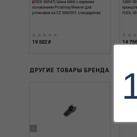
атовое
(5520-50047) Шина MAK с верхним
2460-30
основанием Picatinny/Weaver для
кронште
установки на CZ 550/557, стандартная
FLEX, 3
19 502 ₽
14 756
ДРУГИЕ ТОВАРЫ БРЕНДА
‹