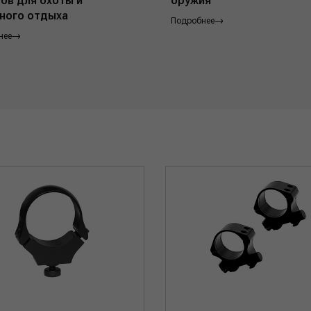
ов для охоты и
оружия
ного отдыха
Подробнее
нее