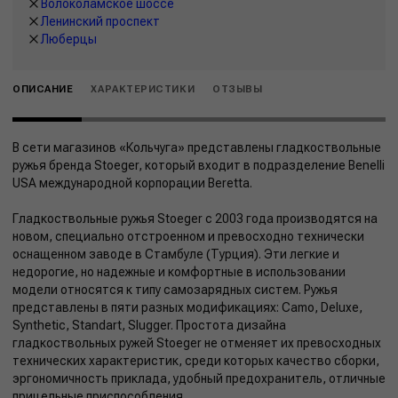
Волоколамское шоссе
Ленинский проспект
Люберцы
ОПИСАНИЕ
ХАРАКТЕРИСТИКИ
ОТЗЫВЫ
В сети магазинов «Кольчуга» представлены гладкоствольные
ружья бренда Stoeger, который входит в подразделение Benelli
USA международной корпорации Beretta.
Гладкоствольные ружья Stoeger с 2003 года производятся на
новом, специально отстроенном и превосходно технически
оснащенном заводе в Стамбуле (Турция). Эти легкие и
недорогие, но надежные и комфортные в использовании
модели относятся к типу самозарядных систем. Ружья
представлены в пяти разных модификациях: Camo, Deluxe,
Synthetic, Standart, Slugger. Простота дизайна
гладкоствольных ружей Stoeger не отменяет их превосходных
технических характеристик, среди которых качество сборки,
эргономичность приклада, удобный предохранитель, отличные
прицельные приспособления.