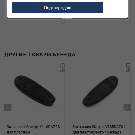
683 690 ₽
923 690 ₽
Подтверждаю
В КОРЗИНУ
В КОРЗИНУ
ДРУГИЕ ТОВАРЫ БРЕНДА
‹
›
Затыльник Stoeger Y110DAZ03
Затыльник Stoeger Y135DAZ01
для пластика
для пластикового приклада