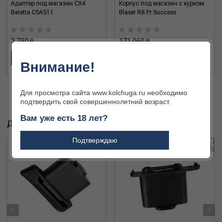
Адаптер под магазин CX4
Корпус под магазин с курком
Beretta C5A511
Blaser R8 Pr Success
3 780 ₽
171 060 ₽
В КОРЗИНУ
В КОРЗИНУ
Внимание!
Для просмотра сайта www.kolchuga.ru необходимо
подтвердить свой совершеннолетний возраст.
Вам уже есть 18 лет?
ДРУГИЕ ТОВАРЫ БРЕНДА
Подтверждаю
‹
›