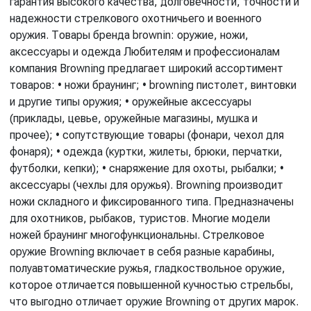
гарантия высокого качества, долговечности, точности и
надежности стрелкового охотничьего и военного
оружия. Товары бренда brownin: оружие, ножи,
аксессуары и одежда Любителям и профессионалам
компания Browning предлагает широкий ассортимент
товаров: • ножи браунинг; • browning пистолет, винтовки
и другие типы оружия; • оружейные аксессуары
(приклады, цевье, оружейные магазины, мушка и
прочее); • сопутствующие товары (фонари, чехол для
фонаря); • одежда (куртки, жилеты, брюки, перчатки,
футболки, кепки); • снаряжение для охоты, рыбалки; •
аксессуары (чехлы для оружья). Browning производит
ножи складного и фиксированного типа. Предназначены
для охотников, рыбаков, туристов. Многие модели
ножей браунинг многофункциональны. Стрелковое
оружие Browning включает в себя разные карабины,
полуавтоматические ружья, гладкоствольное оружие,
которое отличается повышенной кучностью стрельбы,
что выгодно отличает оружие Browning от других марок.