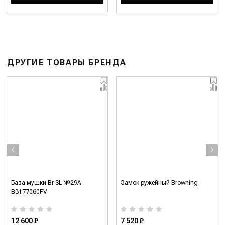
ДРУГИЕ ТОВАРЫ БРЕНДА
‹
›
База мушки Br SL №29A
Замок ружейный Browning
B3177060FV
12 600 ₽
7 520 ₽