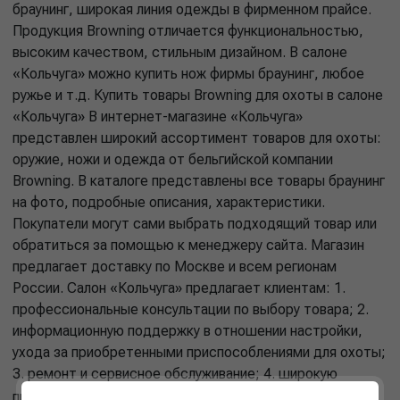
браунинг, широкая линия одежды в фирменном прайсе.
Продукция Browning отличается функциональностью,
высоким качеством, стильным дизайном. В салоне
«Кольчуга» можно купить нож фирмы браунинг, любое
ружье и т.д. Купить товары Browning для охоты в салоне
«Кольчуга» В интернет-магазине «Кольчуга»
представлен широкий ассортимент товаров для охоты:
оружие, ножи и одежда от бельгийской компании
Browning. В каталоге представлены все товары браунинг
на фото, подробные описания, характеристики.
Покупатели могут сами выбрать подходящий товар или
обратиться за помощью к менеджеру сайта. Магазин
предлагает доставку по Москве и всем регионам
России. Салон «Кольчуга» предлагает клиентам: 1.
профессиональные консультации по выбору товара; 2.
информационную поддержку в отношении настройки,
ухода за приобретенными приспособлениями для охоты;
3. ремонт и сервисное обслуживание; 4. широкую
программу лояльности.
Подробнее