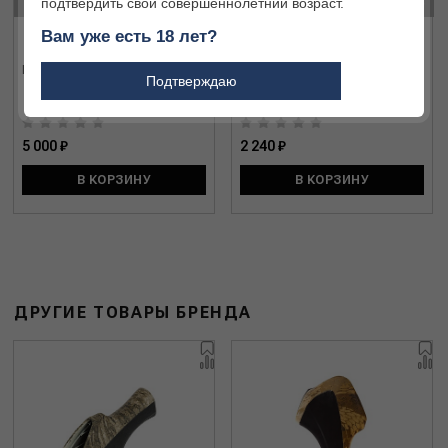
‹
›
подтвердить свой совершеннолетний возраст.
Вам уже есть 18 лет?
Гребень ложа Ultimait
Затыльник Br O&U
Подтверждаю
16/20/28/.410 B1334007
5 000 ₽
2 240 ₽
В КОРЗИНУ
В КОРЗИНУ
ДРУГИЕ ТОВАРЫ БРЕНДА