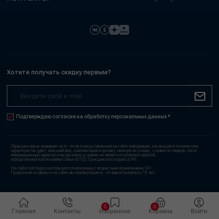
Хотите получать скидку первым?
Подтверждаю согласие на обработку персональных данных *
Обращаем ваше внимание на то, что вся представленная на сайте информация, касающаяся технических
характеристик (цвет, внешний вид, комплектация и прочие), наличия на складе, стоимости товаров, носит
информационный характер и ни при каких условиях не является публичной офертой,
определяемой положениями Статьи 437(2) Гражданского кодекса РФ.
На сайте kolchuga.ru используются материалы с возрастным ограничением 18+.
Продолжая оставаться на сайте вы подтверждаете, что вам исполнилось 18 лет.
0
0
Главная
Контакты
Избранное
Корзина
Войти