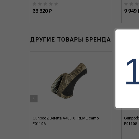
33 320 ₽
9 949 
ДРУГИЕ ТОВАРЫ БРЕНДА
‹
Gunpod2 Beretta A400 XTREME camo
Gunpod2
E01106
E01108