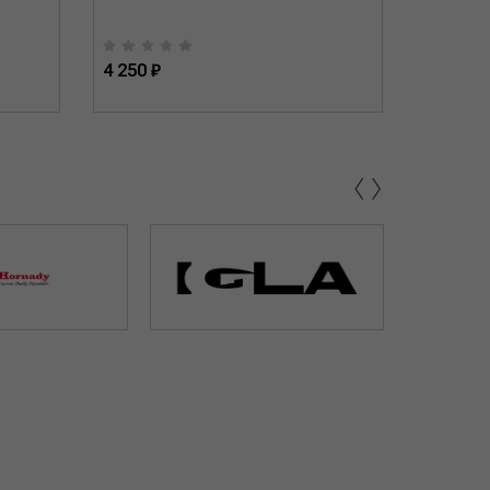
4 250 ₽
9 010 ₽
‹
›