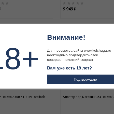
₽
9 949 ₽
Внимание!
18+
Для просмотра сайта www.kolchuga.ru
необходимо подтвердить свой
совершеннолетний возраст.
Вам уже есть 18 лет?
Подтверждаю
 Beretta A400 XTREME optifade
Адаптер под магазин CX4 Beretta