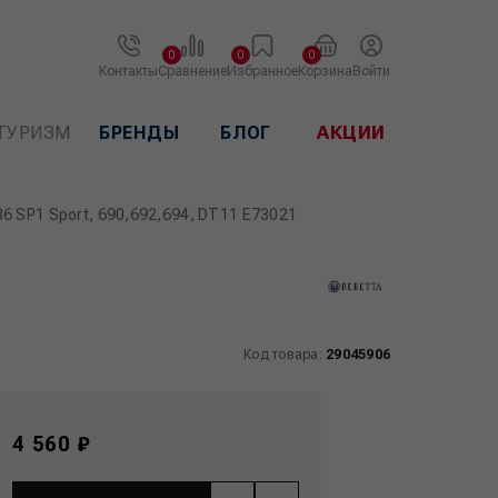
0
0
0
Контакты
Сравнение
Избранное
Корзина
Войти
ТУРИЗМ
БРЕНДЫ
БЛОГ
АКЦИИ
86 SP1 Sport, 690,692,694, DT11 E73021
Код товара:
29045906
4 560 ₽