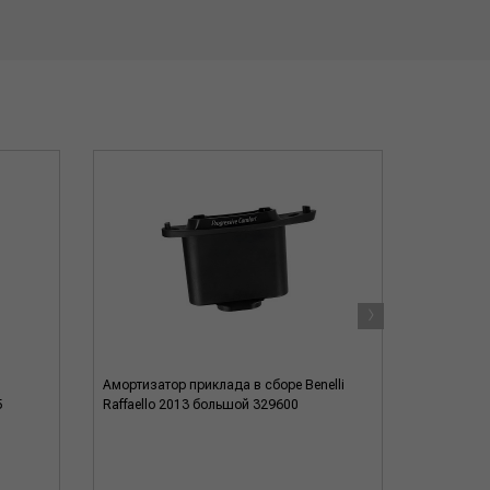
›
Амортизатор приклада в сборе Benelli
Гребень л
5
Raffaello 2013 большой 329600