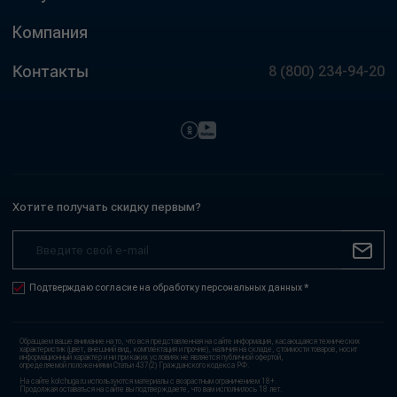
Компания
Контакты
8 (800) 234-94-20
Хотите получать скидку первым?
Подтверждаю согласие на обработку персональных данных *
Обращаем ваше внимание на то, что вся представленная на сайте информация, касающаяся технических
характеристик (цвет, внешний вид, комплектация и прочие), наличия на складе, стоимости товаров, носит
информационный характер и ни при каких условиях не является публичной офертой,
определяемой положениями Статьи 437(2) Гражданского кодекса РФ.
На сайте kolchuga.ru используются материалы с возрастным ограничением 18+.
Продолжая оставаться на сайте вы подтверждаете, что вам исполнилось 18 лет.