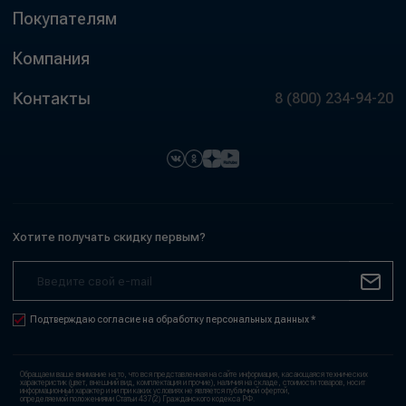
Покупателям
Компания
Контакты
8 (800) 234-94-20
Хотите получать скидку первым?
Подтверждаю согласие на обработку персональных данных *
Обращаем ваше внимание на то, что вся представленная на сайте информация, касающаяся технических
характеристик (цвет, внешний вид, комплектация и прочие), наличия на складе, стоимости товаров, носит
информационный характер и ни при каких условиях не является публичной офертой,
определяемой положениями Статьи 437(2) Гражданского кодекса РФ.