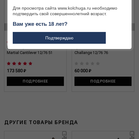
Для просмотра сайта www.kolchuga.ru необходимо
подтвердить свой совершеннолетний возраст.
Вам уже есть 18 лет?
‹
›
Подтверждаю
Ружье двуствольное Fabarm
Ружье помповое Armsan P-
Martial Cantilever 12/76 51
Challange 12/76 76
173 580 ₽
60 000 ₽
ПОДРОБНЕЕ
ПОДРОБНЕЕ
ДРУГИЕ ТОВАРЫ БРЕНДА