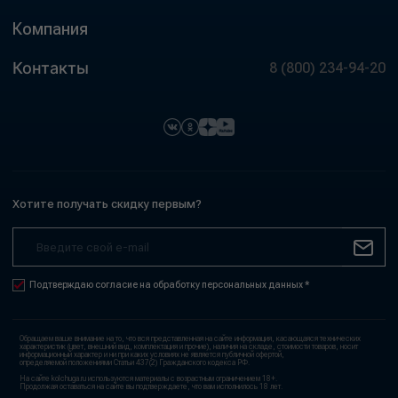
Компания
Контакты
8 (800) 234-94-20
Хотите получать скидку первым?
Подтверждаю согласие на обработку персональных данных *
Обращаем ваше внимание на то, что вся представленная на сайте информация, касающаяся технических
характеристик (цвет, внешний вид, комплектация и прочие), наличия на складе, стоимости товаров, носит
информационный характер и ни при каких условиях не является публичной офертой,
определяемой положениями Статьи 437(2) Гражданского кодекса РФ.
На сайте kolchuga.ru используются материалы с возрастным ограничением 18+.
Продолжая оставаться на сайте вы подтверждаете, что вам исполнилось 18 лет.