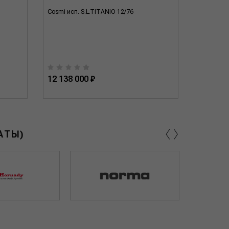
Cosmi исп. S.L.TITANIO 12/76
Cosmi исп
12 138 000 ₽
11 424 
‹
›
АТЫ)