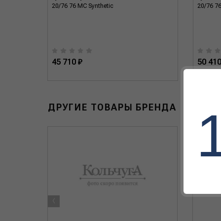
20/76 76 MC Synthetic
20/76 76
45 710 ₽
50 410
ДРУГИЕ ТОВАРЫ БРЕНДА
‹