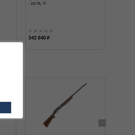
- 20/76, 71
20/76, 71
342 840 ₽
342 840
›