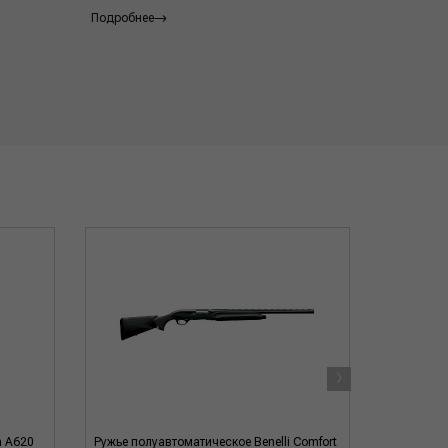
Подробнее
Подробнее
›
n A620
Ружье полуавтоматическое Benelli Comfort
Ружье пол