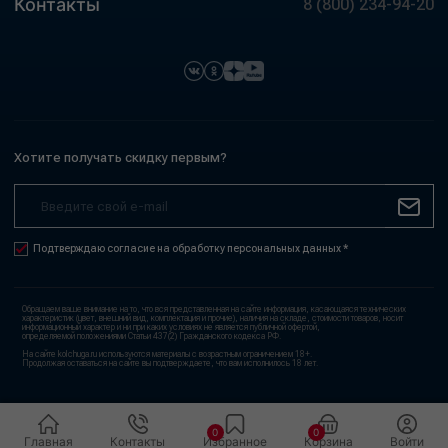
Контакты
8 (800) 234-94-20
Хотите получать скидку первым?
Подтверждаю согласие на обработку персональных данных *
Обращаем ваше внимание на то, что вся представленная на сайте информация, касающаяся технических
характеристик (цвет, внешний вид, комплектация и прочие), наличия на складе, стоимости товаров, носит
информационный характер и ни при каких условиях не является публичной офертой,
определяемой положениями Статьи 437(2) Гражданского кодекса РФ.
На сайте kolchuga.ru используются материалы с возрастным ограничением 18+.
Продолжая оставаться на сайте вы подтверждаете, что вам исполнилось 18 лет.
0
0
Главная
Контакты
Избранное
Корзина
Войти