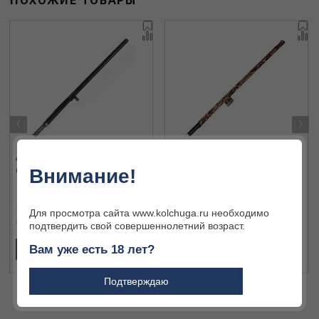
ПОХОЖИЕ ТОВАРЫ
‹
›
Внимание!
Ствол Benelli M2 12/76 71
Ствол для ружья Armsan 612
Max4 12/76
Для просмотра сайта www.kolchuga.ru необходимо
110 208 ₽
25 712 ₽
подтвердить свой совершеннолетний возраст.
Вам уже есть 18 лет?
ПОДРОБНЕЕ
ПОДРОБНЕЕ
Подтверждаю