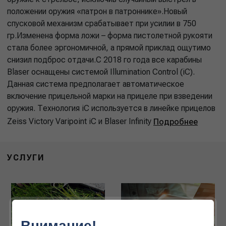
положении оружия «патрон в патроннике».Новый
спусковой механизм срабатывает при усилии в 750
гр.Изменена форма ложи – форма пистолетной рукояти
стала более эргономичной, а прямой приклад ощутимо
снизил подброс отдачи.С 2018 го года все карабины
Blaser оснащены системой Illumination Control (iC).
Данная система предполагает автоматическое
включение прицельной марки на прицеле при взведении
оружия. Технология iC используется в линейке прицелов
Zeiss Victory Varipoint iC и Blaser Infinity
Подробнее
УСЛУГИ
Внимание!