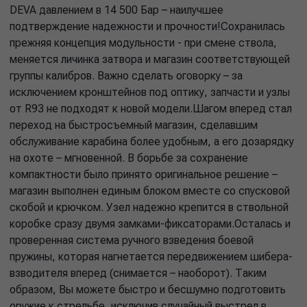
DEVA давлением в 14 500 Бар – наилучшее
подтверждение надежности и прочности!Сохранилась
прежняя концепция модульности - при смене ствола,
меняется личинка затвора и магазин соответствующей
группы калибров. Важно сделать оговорку – за
исключением кронштейнов под оптику, запчасти и узлы
от R93 не подходят к новой модели.Шагом вперед стал
переход на быстросъемный магазин, сделавшим
обслуживание карабина более удобным, а его дозарядку
на охоте – мгновенной. В борьбе за сохранение
компактности было принято оригинальное решение –
магазин выполнен единым блоком вместе со спусковой
скобой и крючком. Узел надежно крепится в ствольной
коробке сразу двумя замками-фиксаторами.Осталась и
проверенная система ручного взведения боевой
пружины, которая нагнетается передвижением шибера-
взводителя вперед (снимается – наоборот). Таким
образом, Вы можете быстро и бесшумно подготовить
оружие к стрельбе, исключив случайный выстрел в