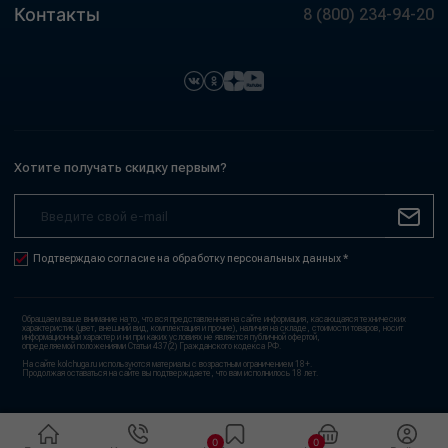
Контакты
8 (800) 234-94-20
Хотите получать скидку первым?
Подтверждаю согласие на обработку персональных данных *
Обращаем ваше внимание на то, что вся представленная на сайте информация, касающаяся технических
характеристик (цвет, внешний вид, комплектация и прочие), наличия на складе, стоимости товаров, носит
информационный характер и ни при каких условиях не является публичной офертой,
определяемой положениями Статьи 437(2) Гражданского кодекса РФ.
На сайте kolchuga.ru используются материалы с возрастным ограничением 18+.
Продолжая оставаться на сайте вы подтверждаете, что вам исполнилось 18 лет.
0
0