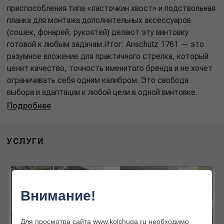
приспособления типа «ласточкин хвост» и подствольная
планка для монтажа дополнительных аксессуаров
(сошек, фонарей, рукоятей) делают эту винтовку
готовой к любым задачам.Итог: Anschutz 1761 — это
разумное вложение для практичного стрелка, который
ценит качество, точность именитого бренда и не хочет
ограничивать себя одним калибром. Это свобода
выбора и адаптации к любой цели в одной винтовке.
Подробнее
УСЛУГИ
Внимание!
Для просмотра сайта www.kolchuga.ru необходимо