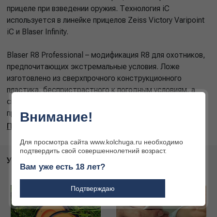
прицеле при взведении оружия. Технология iC
используется в линейке прицелов Zeiss Victory Varipoint
iC и Blaser Infinity.
Blaser R8 Professional – модификация R8 для охотников,
предпочитающих экстремальные условия. Ложе
изготовлено из сверхпрочного конструкционного
пластика, беспристрастного к погодным условиям, а
специальные вставки из эластичного материала
предотвращают скольжение оружия в мокрых руках.
Внимание!
Подробнее
Для просмотра сайта www.kolchuga.ru необходимо
подтвердить свой совершеннолетний возраст.
УСЛУГИ
Вам уже есть 18 лет?
Подтверждаю