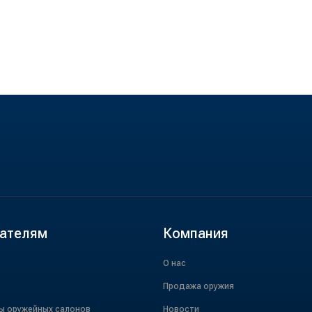
ателям
Компания
О нас
Продажа оружия
ы оружейных салонов
Новости