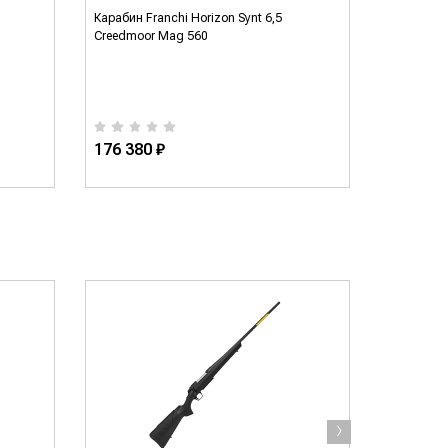
Карабин Franchi Horizon Synt 6,5
Карабин Fr
Creedmoor Mag 560
Creedmoor
патрона)
176 380 ₽
181 930
›