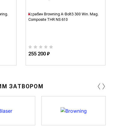
ring.
Карабин Browning A-Bolt3 300 Win. Mag.
Карабин B
Composite THR NS 610
Long Trac 
255 200 ₽
328 400
‹
›
ИМ ЗАТВОРОМ