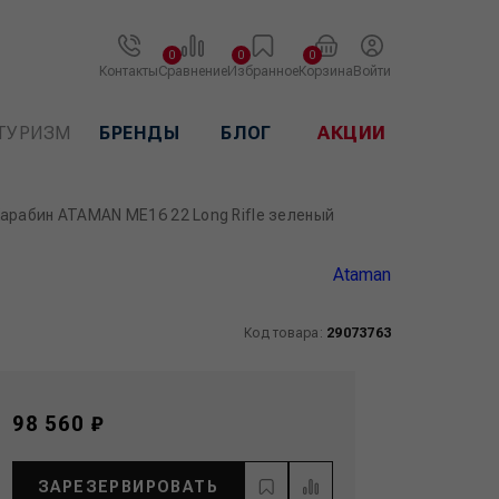
0
0
0
Контакты
Сравнение
Избранное
Корзина
Войти
ТУРИЗМ
БРЕНДЫ
БЛОГ
АКЦИИ
арабин ATAMAN МЕ16 22 Long Rifle зеленый
Ataman
Код товара:
29073763
98 560 ₽
ЗАРЕЗЕРВИРОВАТЬ