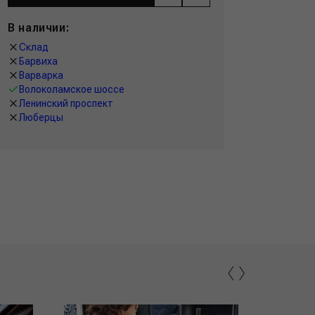
В наличии:
Склад
Барвиха
Варварка
Волоколамское шоссе
Ленинский проспект
Люберцы
‹
›