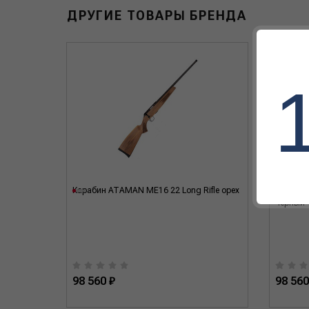
ДРУГИЕ ТОВАРЫ БРЕНДА
503
Карабин ATAMAN МЕ16 22 Long Rifle орех
Карабин
черный
98 560 ₽
98 560