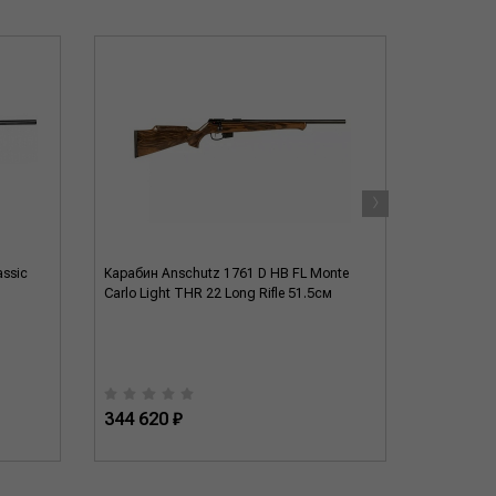
›
assic
Карабин Anschutz 1761 D HB FL Monte
Карабин A
Carlo Light THR 22 Long Rifle 51.5см
Classic 22
344 620 ₽
276 710