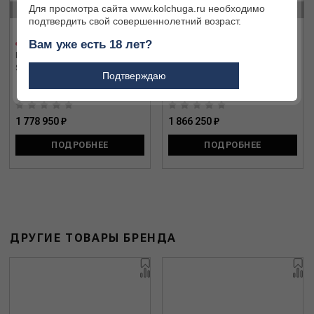
‹
›
Для просмотра сайта www.kolchuga.ru необходимо
подтвердить свой совершеннолетний возраст.
Вам уже есть 18 лет?
Карабин Blaser R8 Pr 30-06
Карабин Blaser R8 Pr 30-06
Spring.
Spring. THR WS
Подтверждаю
1 778 950 ₽
1 866 250 ₽
ПОДРОБНЕЕ
ПОДРОБНЕЕ
ДРУГИЕ ТОВАРЫ БРЕНДА