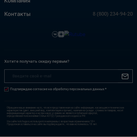
Компания
Контакты
8 (800) 234-94-20
Хотите получать скидку первым?
Подтверждаю согласие на обработку персональных данных *
Обращаем ваше внимание на то, что вся представленная на сайте информация, касающаяся технических
характеристик (цвет, внешний вид, комплектация и прочие), наличия на складе, стоимости товаров, носит
информационный характер и ни при каких условиях не является публичной офертой,
определяемой положениями Статьи 437(2) Гражданского кодекса РФ.
На сайте kolchuga.ru используются материалы с возрастным ограничением 18+.
Продолжая оставаться на сайте вы подтверждаете, что вам исполнилось 18 лет.