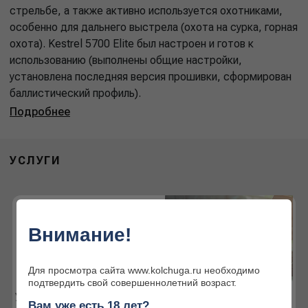
стрельбе, а также активно используется охотниками,
особенно для дальнего выстрела (охота на сурка, горная
охота). Kestrel 5700 Elite был настроен и готов к
использованию (выполнены общие настройки,
установлена последняя версия прошивки, сформирован
баллистический профиль).
Подробнее
УСЛУГИ
Внимание!
Для просмотра сайта www.kolchuga.ru необходимо
подтвердить свой совершеннолетний возраст.
Услуги наших партнёров
Интернет-магазин
Вам уже есть 18 лет?