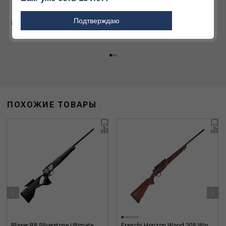
Огромный ассортимент
товаров для охоты и
Подтверждаю
активного отдыха
Подробнее
Подробнее
ПОХОЖИЕ ТОВАРЫ
‹
›
Blaser R8 Silverstone Ultimate
Franchi Horizon Wood 308 Win.