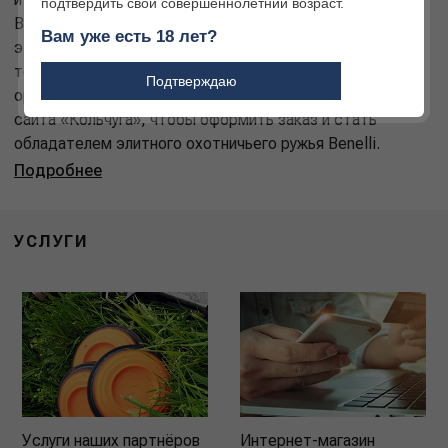
подтвердить свой совершеннолетний возраст.
Benelli; 4. скидки, акции, розыгрыши призов. Кроме
Вам уже есть 18 лет?
этого, салон «Кольчуга» предоставляет услуги
технического обслуживания и ремонта гражданского
Подтверждаю
оружия любого типа и марки. Свяжитесь с менеджером
сайта «Кольчуга», чтобы оформить заказ и стать
обладателем элитного охотничьего ружья Benelli.
Подробнее
УСЛУГИ
Услуги наших партнёров
Интернет-магазин