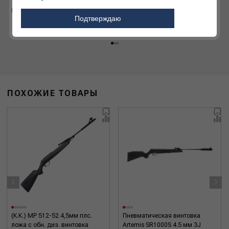
товаров для охоты и
активного отдыха
Подробнее
Подтверждаю
Подробнее
ПОХОЖИЕ ТОВАРЫ
‹
›
(К.К.) МР 512-52 4,5мм плс.
Пневматическая винтовка
ложа с обн. диз. винтовка
Artemis SR1000S 4.5 мм 3J