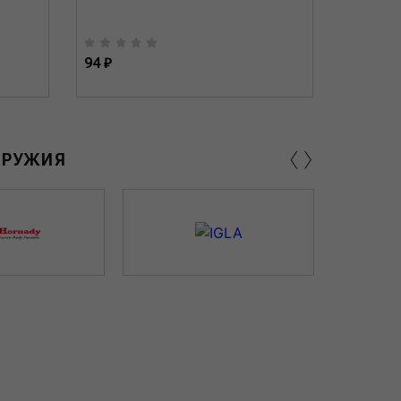
94 ₽
93 ₽
‹
›
ОРУЖИЯ