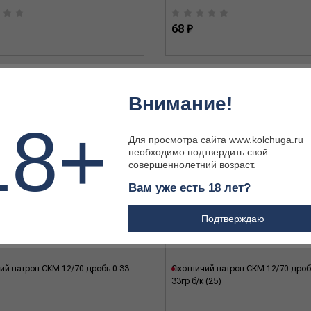
68 ₽
Внимание!
18+
Для просмотра сайта www.kolchuga.ru
необходимо подтвердить свой
совершеннолетний возраст.
Вам уже есть 18 лет?
Подтверждаю
ий патрон СКМ 12/70 дробь 0 33
Охотничий патрон СКМ 12/70 дроб
33гр б/к (25)