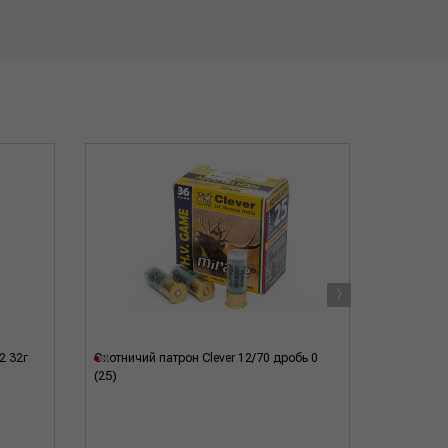
›
2 32г
Охотничий патрон Clever 12/70 дробь 0
Охотничий
(25)
(25)