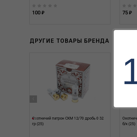
100 ₽
75 ₽
ДРУГИЕ ТОВАРЫ БРЕНДА
‹
бь 3 30
Охотничий патрон СКМ 12/70 дробь 0 32
Охотнич
гр (25)
б/к (25)