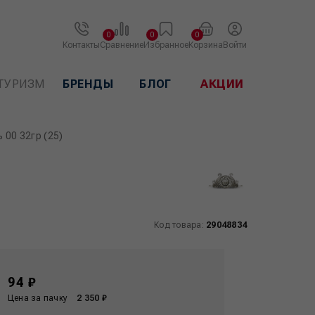
0
0
0
Контакты
Сравнение
Избранное
Корзина
Войти
ТУРИЗМ
БРЕНДЫ
БЛОГ
АКЦИИ
 00 32гр (25)
Код товара:
29048834
94 ₽
Цена за пачку
2 350 ₽